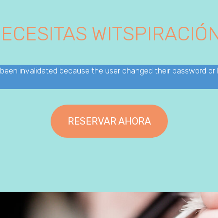
ECESITAS WITSPIRACIÓ
s been invalidated because the user changed their password or
RESERVAR AHORA